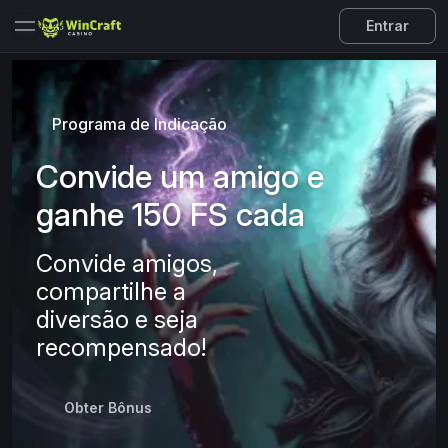
Entrar
Programa de Indicação
Convide um amigo e
ganhe 150 FS cada
Convide amigos,
compartilhe a
diversão e seja
recompensado!
Obter Bônus