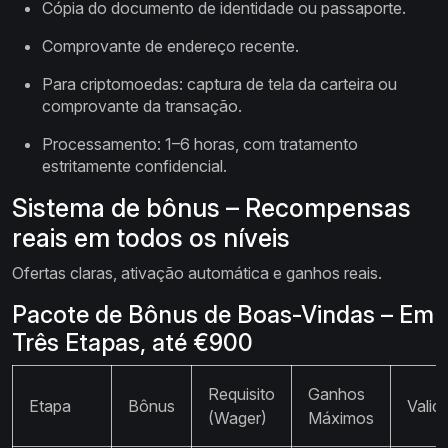
Cópia do documento de identidade ou passaporte.
Comprovante de endereço recente.
Para criptomoedas: captura de tela da carteira ou
comprovante da transação.
Processamento: 1–6 horas, com tratamento
estritamente confidencial.
Sistema de bônus – Recompensas
reais em todos os níveis
Ofertas claras, ativação automática e ganhos reais.
Pacote de Bônus de Boas-Vindas – Em
Três Etapas, até €900
Requisito
Ganhos
Etapa
Bônus
Valid
(Wager)
Máximos