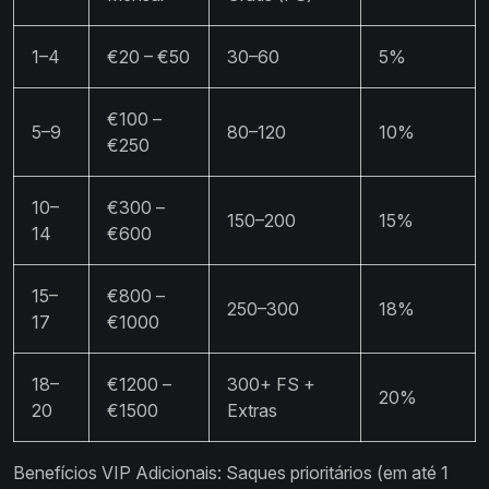
1–4
€20 – €50
30–60
5%
€100 –
5–9
80–120
10%
€250
10–
€300 –
150–200
15%
14
€600
15–
€800 –
250–300
18%
17
€1000
18–
€1200 –
300+ FS +
20%
20
€1500
Extras
Benefícios VIP Adicionais: Saques prioritários (em até 1