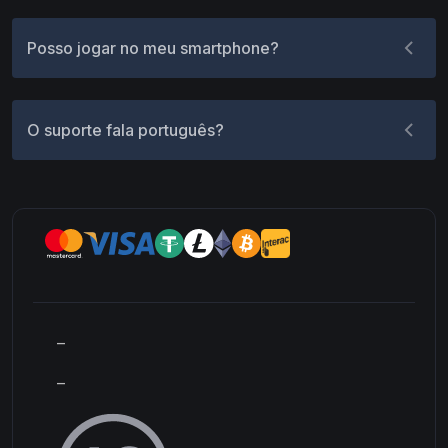
Posso jogar no meu smartphone?
O suporte fala português?
–
–