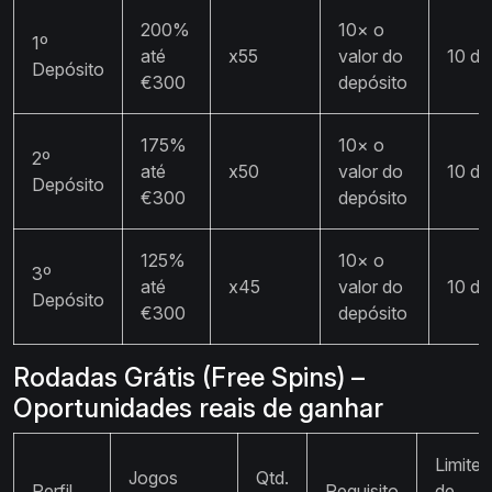
200%
10× o
1º
até
x55
valor do
10 di
Depósito
€300
depósito
175%
10× o
2º
até
x50
valor do
10 di
Depósito
€300
depósito
125%
10× o
3º
até
x45
valor do
10 di
Depósito
€300
depósito
Rodadas Grátis (Free Spins) –
Oportunidades reais de ganhar
Limite
Jogos
Qtd.
Perfil
Requisito
de