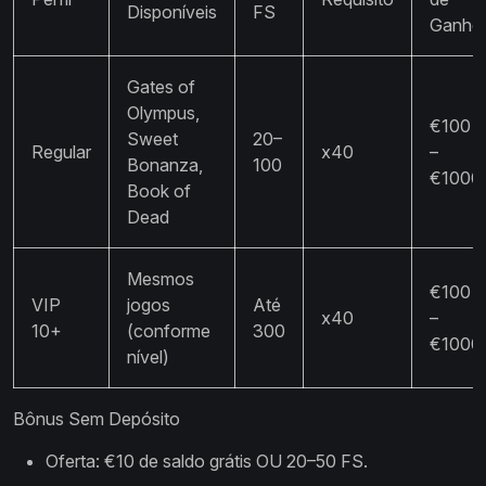
Disponíveis
FS
Ganho
Gates of
Olympus,
€100
Sweet
20–
Regular
x40
–
Bonanza,
100
€1000
Book of
Dead
Mesmos
€100
VIP
jogos
Até
x40
–
10+
(conforme
300
€1000
nível)
Bônus Sem Depósito
Oferta: €10 de saldo grátis OU 20–50 FS.