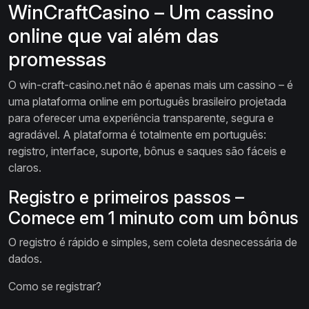
WinCraftCasino – Um cassino
online que vai além das
promessas
O win-craft-casino.net não é apenas mais um cassino – é
uma plataforma online em português brasileiro projetada
para oferecer uma experiência transparente, segura e
agradável. A plataforma é totalmente em português:
registro, interface, suporte, bônus e saques são fáceis e
claros.
Registro e primeiros passos –
Comece em 1 minuto com um bônus
O registro é rápido e simples, sem coleta desnecessária de
dados.
Como se registrar?